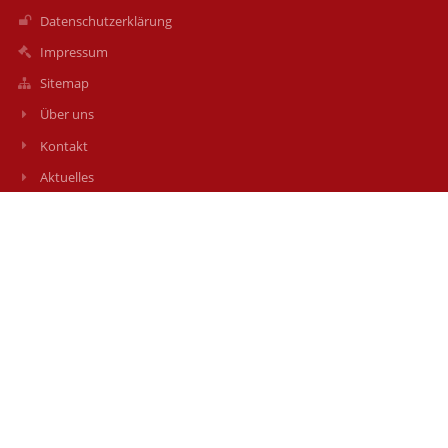
Datenschutzerklärung
Impressum
Sitemap
Über uns
Kontakt
Aktuelles
Kontakt
Grundschule Thuine
grundschule@thuine.de
05902 -1277
Schulstraße 7
49832 Thuine
Germany
it@freren.de